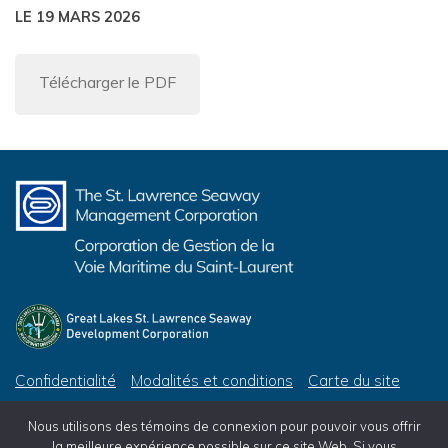
LE 19 MARS 2026
Télécharger le PDF
Confidentialité
Modalités et conditions
Carte du site
© 2026 Corporation de Gestion de la Voie Maritime du Saint-Laurent, tous droits réservés
Nous utilisons des témoins de connexion pour pouvoir vous offrir
© 2026 Great Lakes St. Lawrence Seaway Development Corporation, All Rights Reserved
la meilleure expérience possible sur ce site Web. Si vous