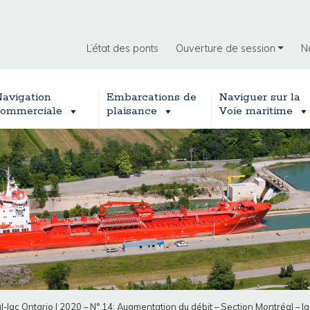
L’état des ponts
Ouverture de session
N
avigation
Embarcations de
Naviguer sur la
ommerciale
plaisance
Voie maritime
l-lac Ontario
|
2020 – N° 14: Augmentation du débit – Section Montréal – la