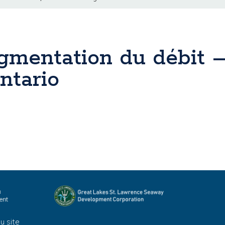
gmentation du débit –
ntario
u site