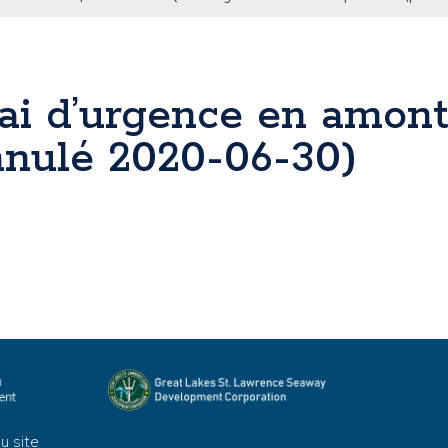
uai d’urgence en amon
nnulé 2020-06-30)
u site