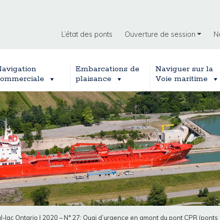
L’état des ponts
Ouverture de session
N
avigation
Embarcations de
Naviguer sur la
ommerciale
plaisance
Voie maritime
l-lac Ontario
|
2020 – N° 27: Quai d’urgence en amont du pont CPR (ponts