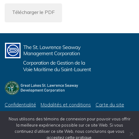
Télécharger le PDF
Confidentialité
Modalités et conditions
Carte du site
© 2026 Corporation de Gestion de la Voie Maritime du Saint-Laurent, tous droits réservés
Nous utilisons des témoins de connexion pour pouvoir vous offrir
© 2026 Great Lakes St. Lawrence Seaway Development Corporation, All Rights Reserved
la meilleure expérience possible sur ce site Web. Si vous
continuez d’utiliser ce site Web, nous conclurons que vous
acceptez cette pratique.