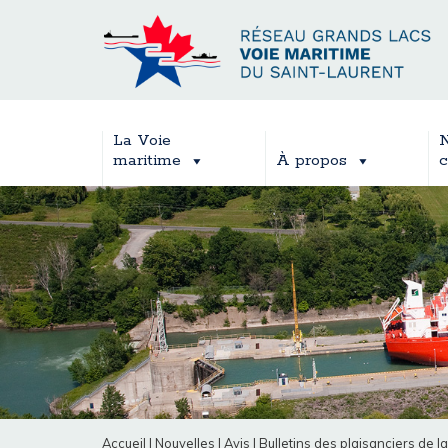
La Voie
N
maritime
À propos
c
Accueil
|
Nouvelles
|
Avis
|
Bulletins des plaisanciers de l