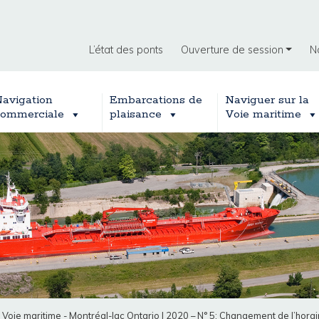
L’état des ponts
Ouverture de session
N
avigation
Embarcations de
Naviguer sur la
ommerciale
plaisance
Voie maritime
a Voie maritime - Montréal-lac Ontario
|
2020 – N° 5: Changement de l’horai