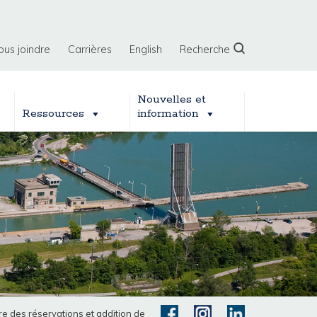
ous joindre
Carrières
English
Recherche
Nouvelles et
Ressources
information
re des réservations et addition de