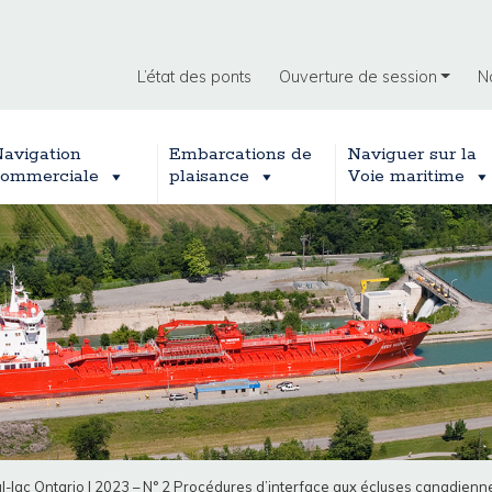
L’état des ponts
Ouverture de session
N
avigation
Embarcations de
Naviguer sur la
ommerciale
plaisance
Voie maritime
l-lac Ontario
|
2023 – N° 2 Procédures d’interface aux écluses canadienne