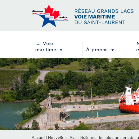
La Voie
N
maritime
À propos
c
Accueil
|
Nouvelles
|
Avis
|
Bulletins des plaisanciers de l