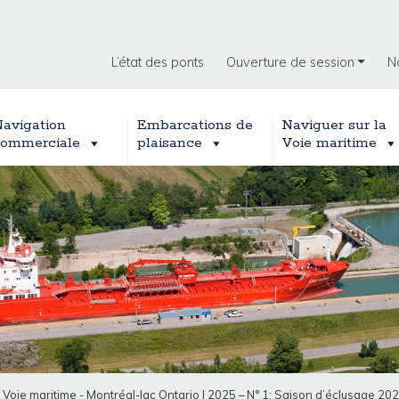
L’état des ponts
Ouverture de session
N
avigation
Embarcations de
Naviguer sur la
ommerciale
plaisance
Voie maritime
a Voie maritime - Montréal-lac Ontario
|
2025 – N° 1: Saison d’éclusage 20