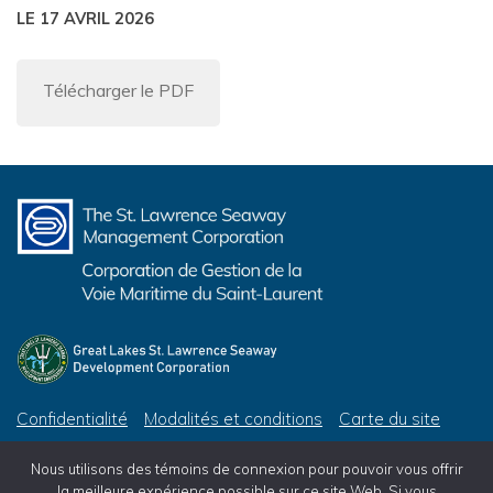
LE 17 AVRIL 2026
Télécharger le PDF
Confidentialité
Modalités et conditions
Carte du site
© 2026 Corporation de Gestion de la Voie Maritime du Saint-Laurent, tous droits réservés
Nous utilisons des témoins de connexion pour pouvoir vous offrir
© 2026 Great Lakes St. Lawrence Seaway Development Corporation, All Rights Reserved
la meilleure expérience possible sur ce site Web. Si vous