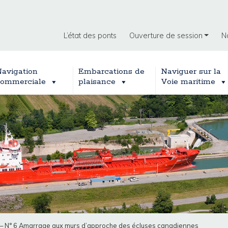
L’état des ponts
Ouverture de session
N
avigation
Embarcations de
Naviguer sur la
ommerciale
plaisance
Voie maritime
– N° 6 Amarrage aux murs d’approche des écluses canadiennes