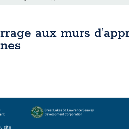
rrage aux murs d’app
nnes
u site