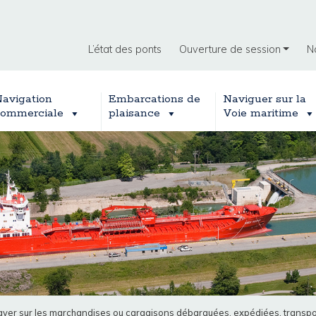
L’état des ponts
Ouverture de session
N
avigation
Embarcations de
Naviguer sur la
ommerciale
plaisance
Voie maritime
 à payer sur les marchandises ou cargaisons débarquées, expédiées, tra