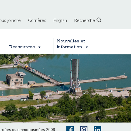
ous joindre
Carrières
English
Recherche
Nouvelles et
Ressources
information
nspordées ou emmagasinées 2009