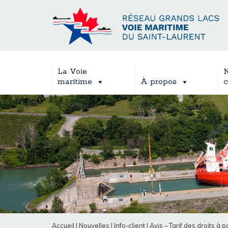
La Voie
N
maritime
À propos
c
Accueil
|
Nouvelles
|
Info-client
|
Avis – Tarif des droits