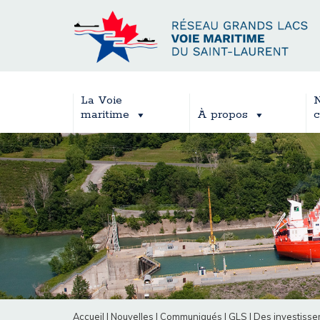
La Voie
N
maritime
À propos
c
Accueil
|
Nouvelles
|
Communiqués
|
GLS
|
Des investissem