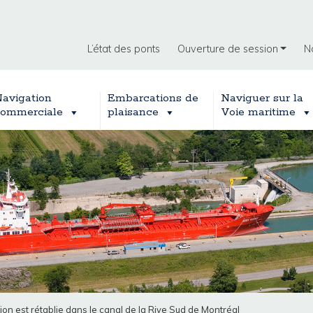
L’état des ponts
Ouverture de session
N
avigation
Embarcations de
Naviguer sur la
ommerciale
plaisance
Voie maritime
ion est rétablie dans le canal de la Rive Sud de Montréal