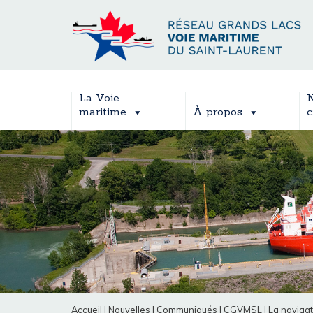
La Voie
N
maritime
À propos
c
Accueil
|
Nouvelles
|
Communiqués
|
CGVMSL
|
La navigat