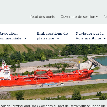
L’état des ponts
Ouverture de session
N
avigation
Embarcations de
Naviguer sur la
ommerciale
plaisance
Voie maritime
icholson Terminal and Dock Company du port de Detroit affiche une solid