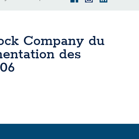
 Dock Company du
mentation des
006