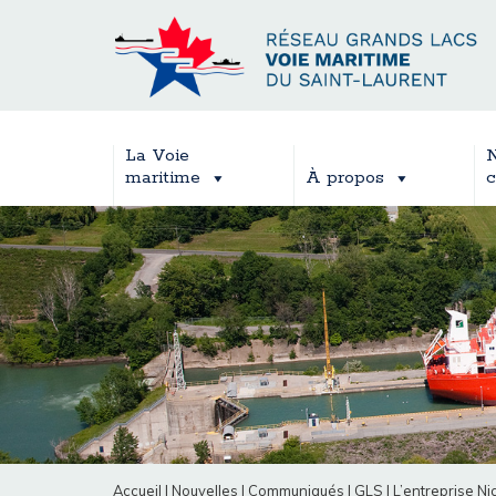
La Voie
N
maritime
À propos
c
Accueil
|
Nouvelles
|
Communiqués
|
GLS
|
L’entreprise N