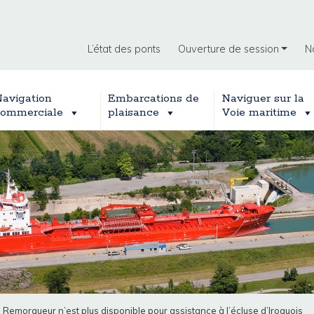
L’état des ponts
Ouverture de session
N
avigation
Embarcations de
Naviguer sur la
ommerciale
plaisance
Voie maritime
: Remorqueur n’est plus disponible pour assistance à l’écluse d’Iroquois