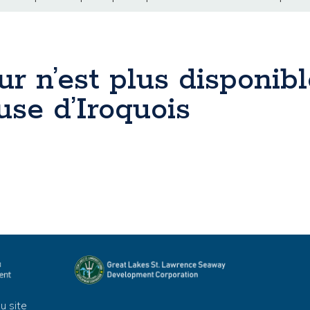
r n’est plus disponib
luse d’Iroquois
u site