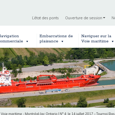
L’état des ponts
Ouverture de session
N
avigation
Embarcations de
Naviguer sur la
ommerciale
plaisance
Voie maritime
a Voie maritime - Montréal-lac Ontario
|
N° 4: le 14 juillet 2017 – Tournoi 