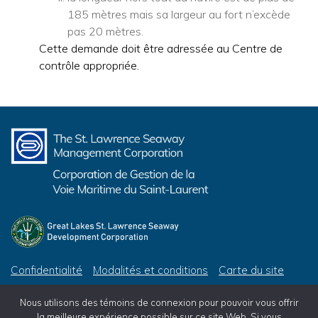
185 mètres mais sa largeur au fort n’excède
pas 20 mètres.
Cette demande doit être adressée au Centre de
contrôle appropriée.
Confidentialité
Modalités et conditions
Carte du site
© 2026 Corporation de Gestion de la Voie Maritime du Saint-Laurent, tous droits réservés
Nous utilisons des témoins de connexion pour pouvoir vous offrir
© 2026 Great Lakes St. Lawrence Seaway Development Corporation, All Rights Reserved
la meilleure expérience possible sur ce site Web. Si vous