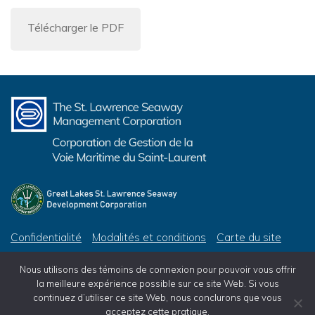
Télécharger le PDF
Confidentialité
Modalités et conditions
Carte du site
© 2026 Corporation de Gestion de la Voie Maritime du Saint-Laurent, tous droits réservés
Nous utilisons des témoins de connexion pour pouvoir vous offrir
© 2026 Great Lakes St. Lawrence Seaway Development Corporation, All Rights Reserved
la meilleure expérience possible sur ce site Web. Si vous
continuez d’utiliser ce site Web, nous conclurons que vous
acceptez cette pratique.