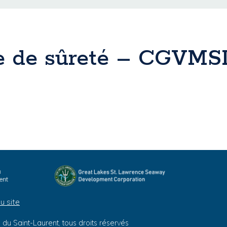
nce de sûreté – CGVMS
u site
du Saint-Laurent, tous droits réservés