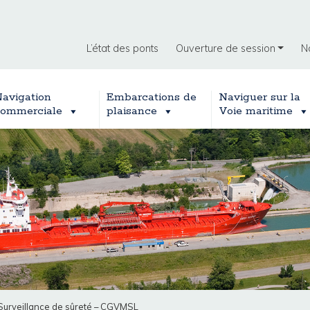
L’état des ponts
Ouverture de session
N
avigation
Embarcations de
Naviguer sur la
ommerciale
plaisance
Voie maritime
 Surveillance de sûreté – CGVMSL