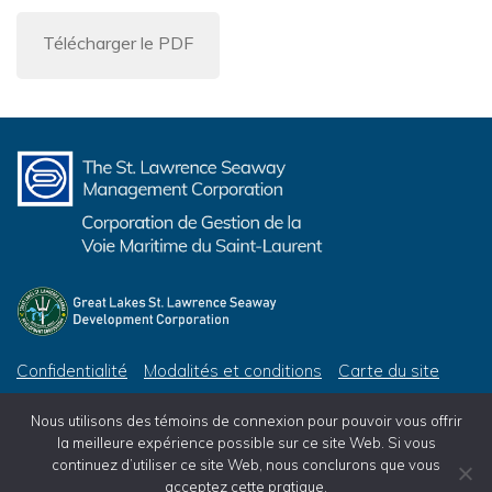
Télécharger le PDF
Confidentialité
Modalités et conditions
Carte du site
© 2026 Corporation de Gestion de la Voie Maritime du Saint-Laurent, tous droits réservés
Nous utilisons des témoins de connexion pour pouvoir vous offrir
© 2026 Great Lakes St. Lawrence Seaway Development Corporation, All Rights Reserved
la meilleure expérience possible sur ce site Web. Si vous
continuez d’utiliser ce site Web, nous conclurons que vous
acceptez cette pratique.