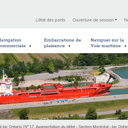
L’état des ponts
Ouverture de session
N
avigation
Embarcations de
Naviguer sur la
ommerciale
plaisance
Voie maritime
l-lac Ontario
|
N° 17: Augmentation du débit – Section Montréal – lac Onta