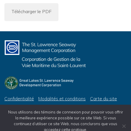
Télécharger le PDF
Confidentialité
Modalités et conditions
Carte du site
© 2026 Corporation de Gestion de la Voie Maritime du Saint-Laurent, tous droits réservés
Nous utilisons des témoins de connexion pour pouvoir vous offrir
© 2026 Great Lakes St. Lawrence Seaway Development Corporation, All Rights Reserved
la meilleure expérience possible sur ce site Web. Si vous
continuez d’utiliser ce site Web, nous conclurons que vous
acceptez cette pratique.