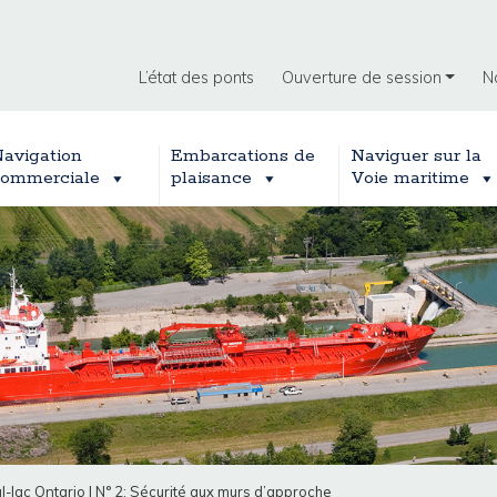
L’état des ponts
Ouverture de session
N
avigation
Embarcations de
Naviguer sur la
ommerciale
plaisance
Voie maritime
l-lac Ontario
|
N° 2: Sécurité aux murs d’approche