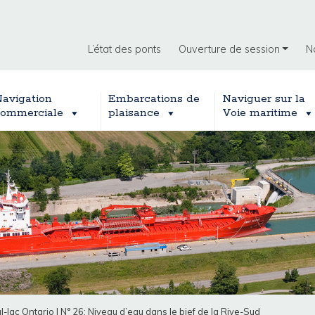
L’état des ponts
Ouverture de session
N
avigation
Embarcations de
Naviguer sur la
ommerciale
plaisance
Voie maritime
l-lac Ontario
|
N° 26: Niveau d’eau dans le bief de la Rive-Sud