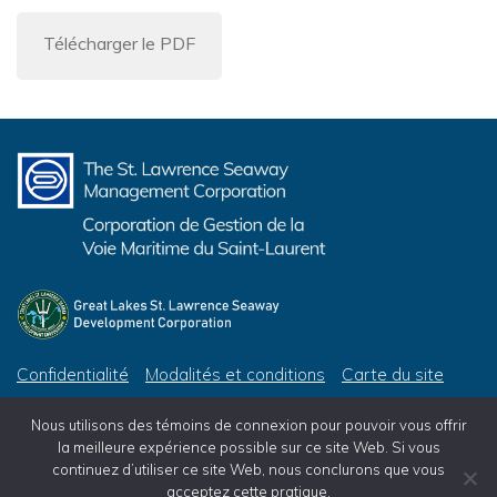
Télécharger le PDF
Confidentialité
Modalités et conditions
Carte du site
© 2026 Corporation de Gestion de la Voie Maritime du Saint-Laurent, tous droits réservés
Nous utilisons des témoins de connexion pour pouvoir vous offrir
© 2026 Great Lakes St. Lawrence Seaway Development Corporation, All Rights Reserved
la meilleure expérience possible sur ce site Web. Si vous
continuez d’utiliser ce site Web, nous conclurons que vous
acceptez cette pratique.