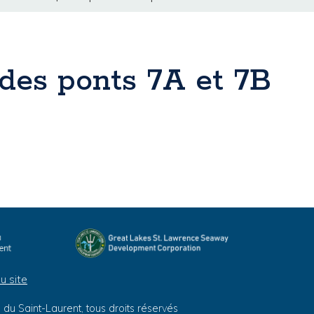
 des ponts 7A et 7B
u site
du Saint-Laurent, tous droits réservés