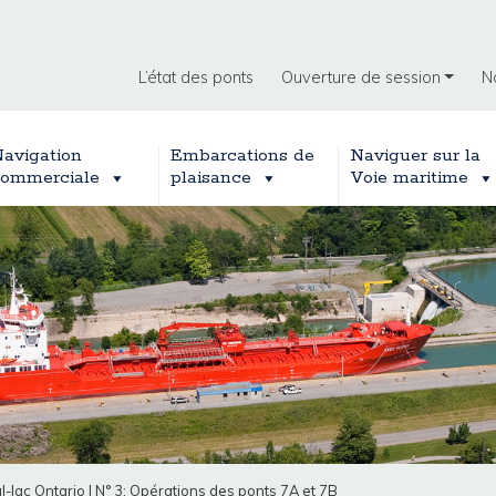
L’état des ponts
Ouverture de session
N
avigation
Embarcations de
Naviguer sur la
ommerciale
plaisance
Voie maritime
l-lac Ontario
|
N° 3: Opérations des ponts 7A et 7B