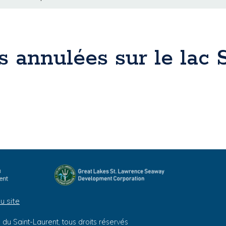
ns annulées sur le lac 
u site
du Saint-Laurent, tous droits réservés