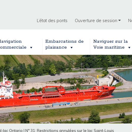
L’état des ponts
Ouverture de session
N
avigation
Embarcations de
Naviguer sur la
ommerciale
plaisance
Voie maritime
l-lac Ontario
|
N° 31: Restrictions annulées sur le lac Saint-Louis