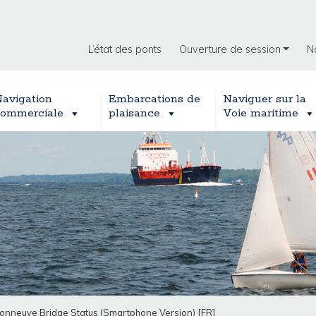
L’état des ponts
Ouverture de session
N
avigation
Embarcations de
Naviguer sur la
ommerciale
plaisance
Voie maritime
onneuve Bridge Status (Smartphone Version) [FR]