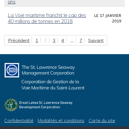
ans
La Voie maritime franchit le cap des
LE 17 JANVIER
40 millions de tonnes en 2018
2019
Précédent
1
2
3
4
…
7
Suivant
Posts pagination
Confidentialité
Modalités et conditions
Carte du site