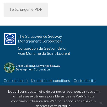
Télécharger le PDF
Confidentialité
Modalités et conditions
Carte du site
© 2026 Corporation de Gestion de la Voie Maritime du Saint-Laurent, tous droits réservés
Nous utilisons des témoins de connexion pour pouvoir vous offrir
© 2026 Great Lakes St. Lawrence Seaway Development Corporation, All Rights Reserved
la meilleure expérience possible sur ce site Web. Si vous
continuez d’utiliser ce site Web, nous conclurons que vous
acceptez cette pratique.