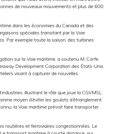
000 tonnes de nouveaux mouvements et plus de 600
maritime dans les économies du Canada et des
rgaisons spéciales transitant par la Voie
s. Par exemple toute la saison, des turbines
gation sur la Voie maritime, a soutenu M. Corfe.
 Seaway Development Corporation des États-Unis
eliers visant à capturer de nouvelles
’industries, illustrant le rôle que joue la CGVMSL
 comme moyen d’éviter les goulots d’étranglement
nnu, la Voie maritime prévoit faire transporter
s routières et ferroviaires congestionnées. Le
 Le transport maritime à courte distance, qui