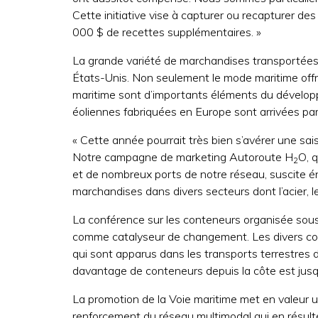
Cette initiative vise à capturer ou recapturer 
000 $ de recettes supplémentaires. »
La grande variété de marchandises transportées 
États-Unis. Non seulement le mode maritime offre
maritime sont d’importants éléments du développ
éoliennes fabriquées en Europe sont arrivées par 
« Cette année pourrait très bien s’avérer une sai
Notre campagne de marketing Autoroute H
O, 
2
et de nombreux ports de notre réseau, suscite én
marchandises dans divers secteurs dont l’acier, le
La conférence sur les conteneurs organisée sous 
comme catalyseur de changement. Les divers confé
qui sont apparus dans les transports terrestres 
davantage de conteneurs depuis la côte est jusqu
La promotion de la Voie maritime met en valeur 
renforcement du réseau multimodal qui en résul