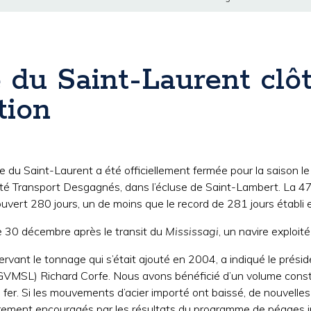
 du Saint-Laurent clô
tion
e du Saint-Laurent a été officiellement fermée pour la saison
iété Transport Desgagnés, dans l’écluse de Saint-Lambert. La 4
uvert 280 jours, un de moins que le record de 281 jours établi
e 30 décembre après le transit du
Mississagi
, un navire exploi
rvant le tonnage qui s’était ajouté en 2004, a indiqué le préside
(CGVMSL) Richard Corfe. Nous avons bénéficié d’un volume con
 fer. Si les mouvements d’acier importé ont baissé, de nouvelle
ement encouragés par les résultats du programme de péages in