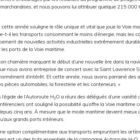
des marchandises, et nous pouvons lui attribuer quelque 215 
cette année souligne le rôle unique et vital que joue la Voie 
-t-il les transports consommant le moins d’énergie, mais les ca
ement de nouvelles activités industrielles extrêmement durable
les ports de la Voie maritime.
son charnière marquant le début d’une nouvelle ère dans la navi
que nous avons entreprise de concert avec la Saint Lawrence
ormément d’intérêt. Et cette année, nous avons parrainé des at
s pièces automobiles, la foresterie et les conteneurs. »
l’égide de l’Autoroute H
O a réuni des délégués d’une variété d
2
renciers ont souligné la possibilité qu’offre la Voie maritime
depuis cinq ans. À mesure que le mode maritime devient mieux co
’aux grands ports intérieurs.
une option complémentaire aux transports empruntant les artère
tera est un des buts essentiels de la campagne Autoroute H
O.