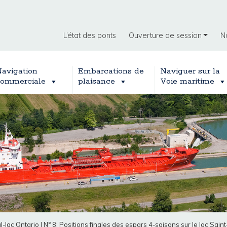
L’état des ponts
Ouverture de session
N
avigation
Embarcations de
Naviguer sur la
ommerciale
plaisance
Voie maritime
l-lac Ontario
|
N° 8: Positions finales des espars 4-saisons sur le lac Saint